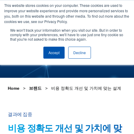
This website stores cookies on your computer. These cookies are used to
Skip to content
improve your website experience and provide more personalized services to
데모 신청하기
you, both on this website and through other media. To find out more about the
cookies we use, see our Privacy Policy.
중요한 비즈니스 고충 해결
We won't track your information when you visit our site. But in order to
comply with your preferences, we'll have to use just one tiny cookie so
that you're not asked to make this choice again.
Accept
Decline
Home
브랜드
비용 정확도 개선 및 가치에 맞는 설계
결과에 집중
비용 정확도 개선 및 가치에 맞