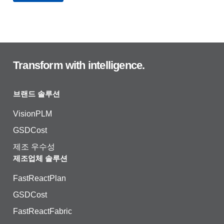
Transform with intelligence.
브랜드 솔루션
VisionPLM
GSDCost
제조 우수성
제조업체 솔루션
FastReactPlan
GSDCost
FastReactFabric