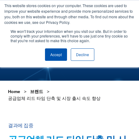
This website stores cookies on your computer. These cookies are used to
Skip to content
improve your website experience and provide more personalized services to
데모 신청하기
you, both on this website and through other media. To find out more about the
cookies we use, see our Privacy Policy.
중요한 비즈니스 고충 해결
We won't track your information when you visit our site. But in order to
comply with your preferences, we'll have to use just one tiny cookie so
that you're not asked to make this choice again.
Accept
Decline
Home
브랜드
공급업체 리드 타임 단축 및 시장 출시 속도 향상
결과에 집중