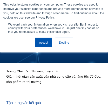
This website stores cookies on your computer. These cookies are used to
Skip to content
improve your website experience and provide more personalized services to
you, both on this website and through other media. To find out more about the
cookies we use, see our Privacy Policy.
Giải quyết các điểm khó
We won't track your information when you visit our site. But in order to
comply with your preferences, we'll have to use just one tiny cookie so
that you're not asked to make this choice again.
khăn quan trọng trong kinh
doanh
Accept
Decline
Trang Chủ
Thương hiệu
Giảm thời gian sản xuất của nhà cung cấp và tăng tốc độ đưa
sản phẩm ra thị trường
Tập trung vào kết quả