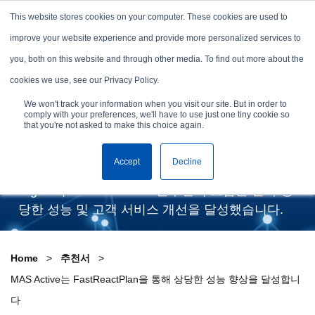
Skip to content
This website stores cookies on your computer. These cookies are used to
데모 신청하기
improve your website experience and provide more personalized services to
you, both on this website and through other media. To find out more about the
MAS Active는
cookies we use, see our Privacy Policy.
FastReactPlan을 통해 상당
We won't track your information when you visit our site. But in order to
comply with your preferences, we'll have to use just one tiny cookie so
한 성능 향상을 달성합니다
that you're not asked to make this choice again.
Accept
Decline
최고의 운동복 공급업체인 MAS Active는 Coats
Digital의 FastReactPlan 솔루션의 도움을 받아 상
당한 성능 및 고객 서비스 개선을 달성했습니다.
Home
추천서
MAS Active는 FastReactPlan을 통해 상당한 성능 향상을 달성합니
다