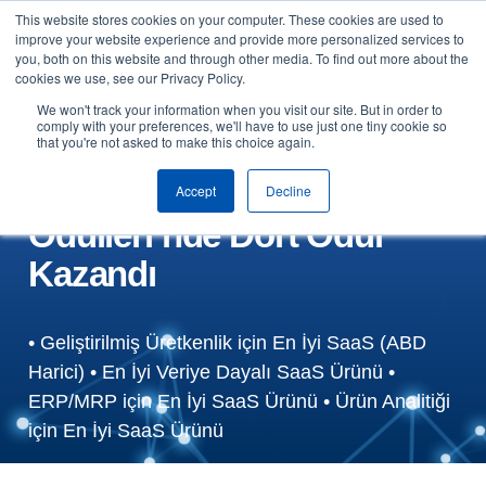
This website stores cookies on your computer. These cookies are used to
Skip to content
improve your website experience and provide more personalized services to
Demo talep edin
you, both on this website and through other media. To find out more about the
cookies we use, see our Privacy Policy.
Coats Digital’in GSDCost
We won't track your information when you visit our site. But in order to
comply with your preferences, we'll have to use just one tiny cookie so
that you're not asked to make this choice again.
çözümü, Bu Yıl
Uluslararası SaaS
Accept
Decline
Ödülleri’nde Dört Ödül
Kazandı
• Geliştirilmiş Üretkenlik için En İyi SaaS (ABD
Harici) • En İyi Veriye Dayalı SaaS Ürünü •
ERP/MRP için En İyi SaaS Ürünü • Ürün Analitiği
için En İyi SaaS Ürünü