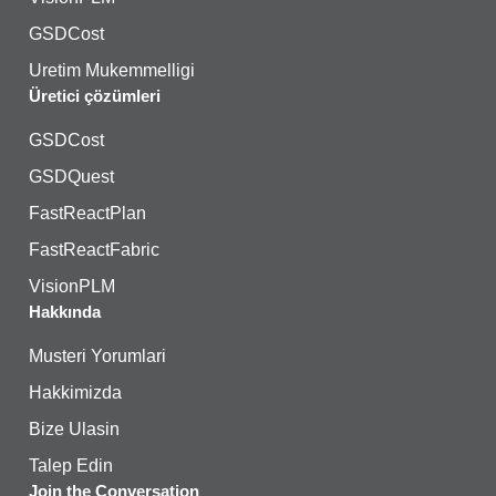
GSDCost
Uretim Mukemmelligi
Üretici çözümleri
GSDCost
GSDQuest
FastReactPlan
FastReactFabric
VisionPLM
Hakkında
Musteri Yorumlari
Hakkimizda
Bize Ulasin
Talep Edin
Join the Conversation