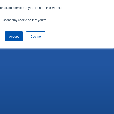
nalized services to you, both on this website
hệ
Tiếng Việt
Yêu cầu demo
just one tiny cookie so that you're
Accept
Decline