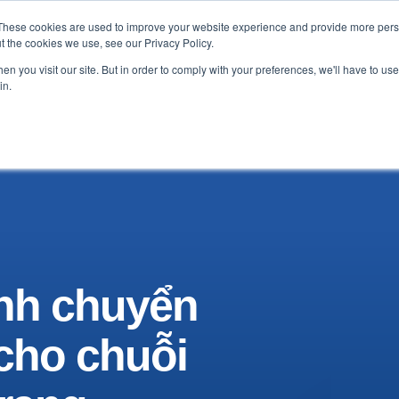
These cookies are used to improve your website experience and provide more perso
lời chứng thực
Bảng Tin
Về chúng tôi
Liên 
t the cookies we use, see our Privacy Policy.
n you visit our site. But in order to comply with your preferences, we'll have to use 
in.
ình chuyển
 cho chuỗi