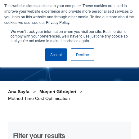
This website stores cookies on your computer. These cookies are used to
Skip to content
improve your website experience and provide more personalized services to
Demo talep edin
you, both on this website and through other media. To find out more about the
cookies we use, see our Privacy Policy.
Method Time Cost
We won't track your information when you visit our site. But in order to
comply with your preferences, we'll have to use just one tiny cookie so
that you're not asked to make this choice again.
Optimisation
Accept
Decline
Ana Sayfa
Müşteri Görüşleri
Method Time Cost Optimisation
Filter your results