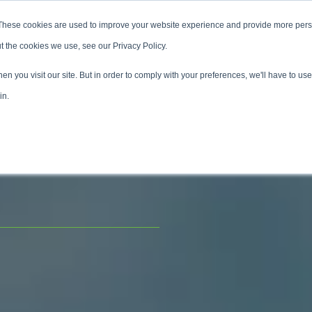
These cookies are used to improve your website experience and provide more perso
博客和新闻
关于
联系
t the cookies we use, see our Privacy Policy.
n you visit our site. But in order to comply with your preferences, we'll have to use 
in.
应链必须以数据