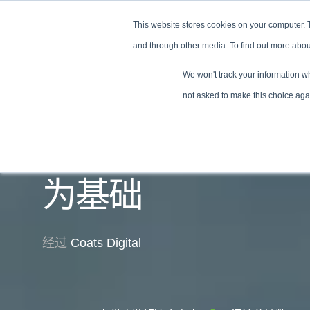
This website stores cookies on your computer. 
品牌
制造商
见证
and through other media. To find out more abou
家
博客
为什么现代...
We won't track your information whe
not asked to make this choice aga
为什么现代相互供
为基础
经过
Coats Digital