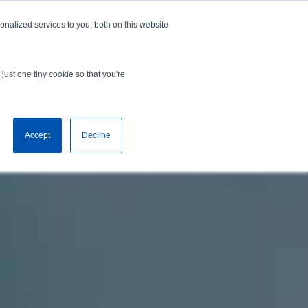
nalized services to you, both on this website
中文 (中国)
安排演示
just one tiny cookie so that you're
Accept
Decline