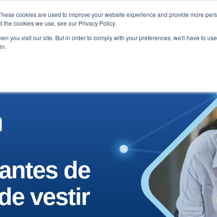
These cookies are used to improve your website experience and provide more perso
stimonios
Blogs y noticias
Sobre nosotros
Conta
t the cookies we use, see our Privacy Policy.
n you visit our site. But in order to comply with your preferences, we'll have to use 
in.
antes de
de vestir