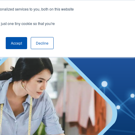
nalized services to you, both on this website
cta con
Español
Solicita un demo
just one tiny cookie so that you're
Accept
Decline