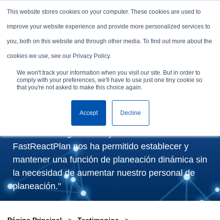
Skip to content
This website stores cookies on your computer. These cookies are used to
Solicita un demo
improve your website experience and provide more personalized services to
you, both on this website and through other media. To find out more about the
Brandix Group selecciona
cookies we use, see our Privacy Policy.
FastReactPlan para apoyar
We won't track your information when you visit our site. But in order to
comply with your preferences, we'll have to use just one tiny cookie so
iniciativas estratégicas
that you're not asked to make this choice again.
Accept
Decline
“Nuestra empresa ha experimentado un
crecimiento significativo y la inversión en
FastReactPlan nos ha permitido establecer y
mantener una función de planeación dinámica sin
la necesidad de aumentar nuestro personal de
planeación."