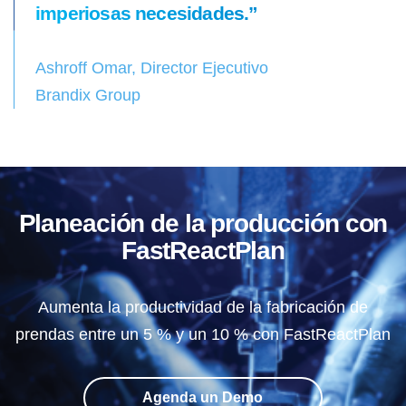
imperiosas necesidades.”
Ashroff Omar, Director Ejecutivo
Brandix Group
Planeación de la producción con
FastReactPlan
Aumenta la productividad de la fabricación de
prendas entre un 5 % y un 10 % con FastReactPlan
Agenda un Demo