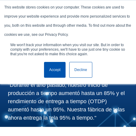
Skip to content
This website stores cookies on your computer. These cookies are used to
Solicita un demo
improve your website experience and provide more personalized services to
you, both on this website and through other media. To find out more about the
Epyllion aumenta el
cookies we use, see our Privacy Policy.
rendimiento de la entrega
We won't track your information when you visit our site. But in order to
comply with your preferences, we'll have to use just one tiny cookie so
en un 58% con
that you're not asked to make this choice again.
FastReactPlan
Accept
Decline
"Durante el año pasado, nuestro inicio de
producción a tiempo aumentó hasta un 85% y el
rendimiento de entrega a tiempo (OTDP)
aumentó hasta un 95%. Nuestra fábrica de telas
ahora entrega la tela 95% a tiempo."