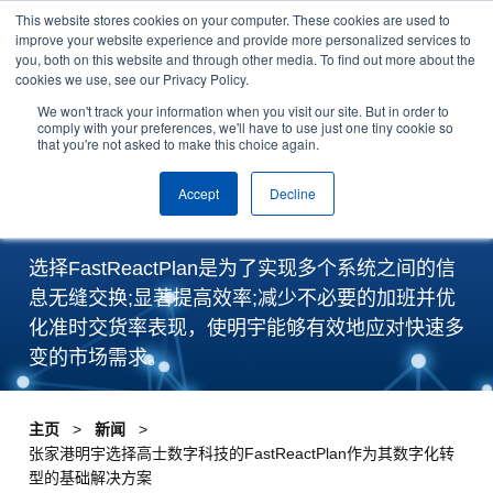
This website stores cookies on your computer. These cookies are used to
Skip to content
improve your website experience and provide more personalized services to
安排演示
you, both on this website and through other media. To find out more about the
cookies we use, see our Privacy Policy.
张家港明宇选择高士数字科
We won't track your information when you visit our site. But in order to
comply with your preferences, we'll have to use just one tiny cookie so
that you're not asked to make this choice again.
技的FastReactPlan作为其
数字化转型的基础解决方案
Accept
Decline
选择FastReactPlan是为了实现多个系统之间的信
息无缝交换;显著提高效率;减少不必要的加班并优
化准时交货率表现，使明宇能够有效地应对快速多
变的市场需求。
主页
新闻
张家港明宇选择高士数字科技的FastReactPlan作为其数字化转
型的基础解决方案