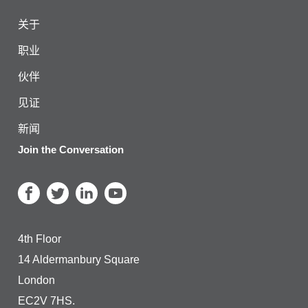
关于
职业
伙伴
见证
新闻
Join the Conversation
4th Floor
14 Aldermanbury Square
London
EC2V 7HS.