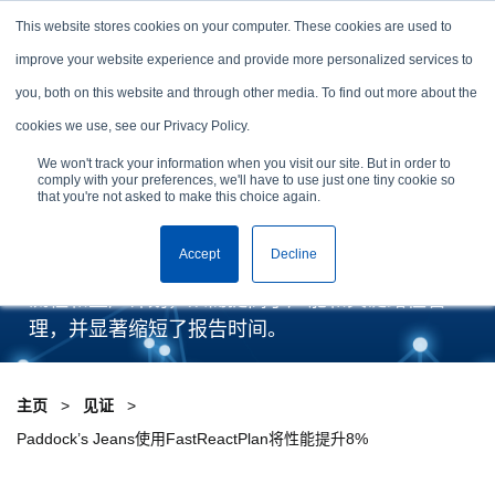
Skip to content
This website stores cookies on your computer. These cookies are used to
安排演示
improve your website experience and provide more personalized services to
you, both on this website and through other media. To find out more about the
Paddock’s Jeans使用
cookies we use, see our Privacy Policy.
FastReactPlan将性能提升
We won't track your information when you visit our site. But in order to
comply with your preferences, we'll have to use just one tiny cookie so
8%
that you're not asked to make this choice again.
Accept
Decline
Paddock’s Jeans实现了更快、更可靠的订单确认
流程和生产计划，从而提高了产能和关键路径管
理，并显著缩短了报告时间。
主页
见证
Paddock’s Jeans使用FastReactPlan将性能提升8%