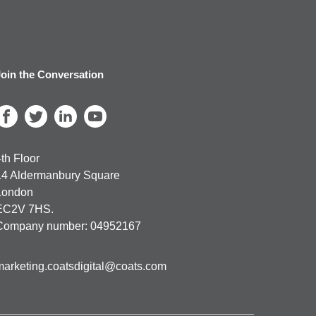
oin the Conversation
th Floor
14 Aldermanbury Square
London
EC2V 7HS.
Company number: 04952167
marketing.coatsdigital@coats.com