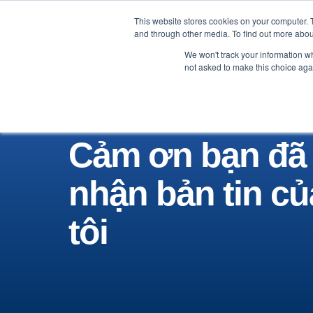
This website stores cookies on your computer. 
Nhãn Hàng
Nhà sản xuất
and through other media. To find out more abou
We won't track your information whe
not asked to make this choice aga
Cảm ơn bạn đã
nhận bản tin c
tôi