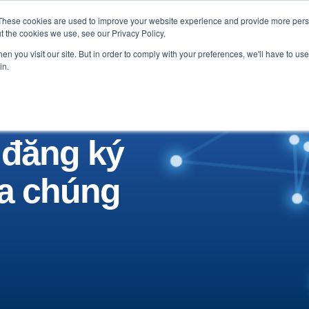
These cookies are used to improve your website experience and provide more perso
lời chứng thực
Bảng Tin
Về chúng tôi
Liên 
t the cookies we use, see our Privacy Policy.
n you visit our site. But in order to comply with your preferences, we'll have to use 
in.
 đăng ký
ủa chúng