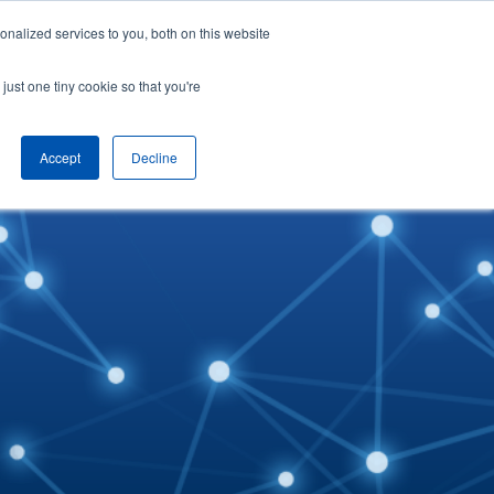
nalized services to you, both on this website
hệ
Tiếng Việt
Yêu cầu demo
just one tiny cookie so that you're
Accept
Decline