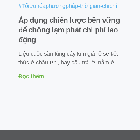
#Tốiưuhóaphươngpháp-thờigian-chiphí
Áp dụng chiến lược bền vững
để chống lạm phát chi phí lao
động
Liệu cuộc săn lùng cây kim giá rẻ sẽ kết
thúc ở châu Phi, hay câu trả lời nằm ở…
Đọc thêm