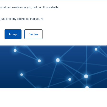
nalized services to you, both on this website
hệ
Tiếng Việt
Yêu cầu demo
just one tiny cookie so that you're
Accept
Decline