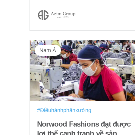
Nam Á
#Điềuhànhphânxưởng
Norwood Fashions đạt được
lợi thế cạnh tranh về sản