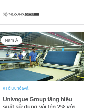
Nam Á
#Tốiưuhóavải
Univogue Group tăng hiệu
suất sử dụng vải lên 2% với