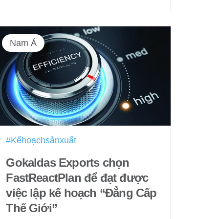
Nam Á
#Kếhoạchsảnxuất
Gokaldas Exports chọn
FastReactPlan để đạt được
việc lập kế hoạch “Đẳng Cấp
Thế Giới”