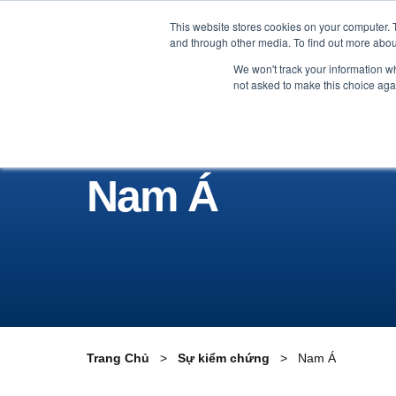
This website stores cookies on your computer. 
Nhãn Hàng
Nhà sản xuất
and through other media. To find out more abou
We won't track your information whe
not asked to make this choice aga
Nam Á
Trang Chủ
Sự kiểm chứng
Nam Á