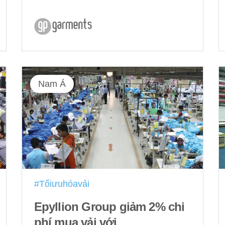
Nam Á
#Tốiưuhóavải
Epyllion Group giảm 2% chi
phí mua vải với