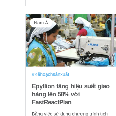
Nam Á
#Kếhoạchsảnxuất
Epyllion tăng hiệu suất giao
hàng lên 58% với
FastReactPlan
Bằng việc sử dụng chương trình tích