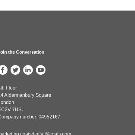
oin the Conversation
th Floor
14 Aldermanbury Square
London
EC2V 7HS.
Company number: 04952167
marketing.coatsdigital@coats.com