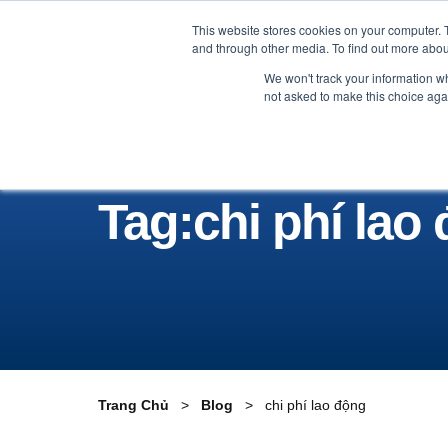
This website stores cookies on your computer. 
Nhãn Hàng
Nhà sản xuất
and through other media. To find out more abou
We won't track your information whe
not asked to make this choice aga
Tag:chi phí lao
Trang Chủ
Blog
chi phí lao động