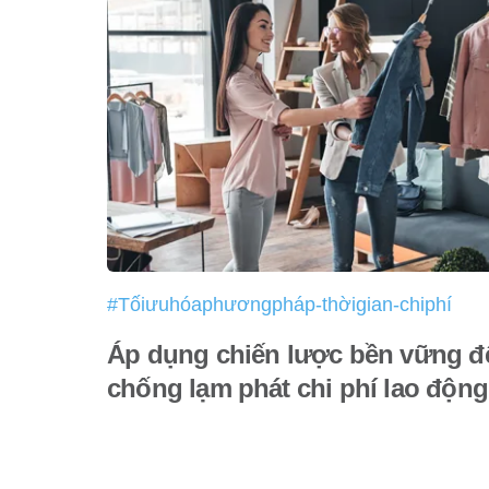
#Tốiưuhóaphươngpháp-thờigian-chiphí
Áp dụng chiến lược bền vững đ
chống lạm phát chi phí lao động