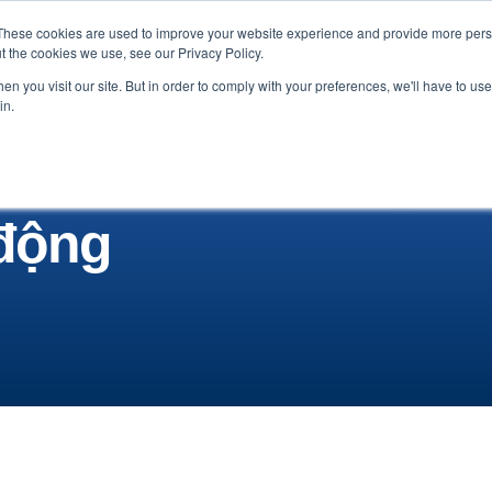
These cookies are used to improve your website experience and provide more perso
lời chứng thực
Bảng Tin
Về chúng tôi
Liên 
t the cookies we use, see our Privacy Policy.
n you visit our site. But in order to comply with your preferences, we'll have to use 
in.
 động