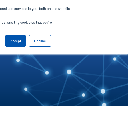
nalized services to you, both on this website
hệ
Tiếng Việt
Yêu cầu demo
just one tiny cookie so that you're
Accept
Decline