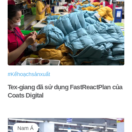
#Kếhoạchsảnxuất
Tex-giang đã sử dụng FastReactPlan của
Coats Digital
Nam Á