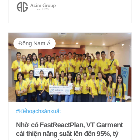
Đông Nam Á
#Kếhoạchsảnxuất
Nhờ có FastReactPlan, VT Garment
cải thiện năng suất lên đến 95%, tỷ