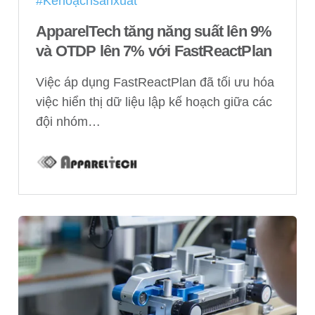
#Kếhoạchsảnxuất
ApparelTech tăng năng suất lên 9%
và OTDP lên 7% với FastReactPlan
Việc áp dụng FastReactPlan đã tối ưu hóa
việc hiển thị dữ liệu lập kế hoạch giữa các
đội nhóm…