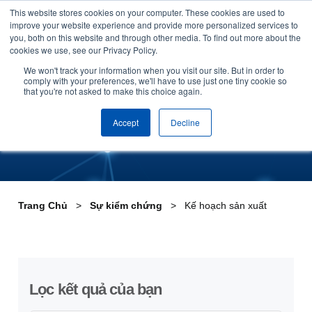
This website stores cookies on your computer. These cookies are used to
Skip to content
improve your website experience and provide more personalized services to
you, both on this website and through other media. To find out more about the
cookies we use, see our Privacy Policy.
Kế hoạch sản xuất
We won't track your information when you visit our site. But in order to
comply with your preferences, we'll have to use just one tiny cookie so
that you're not asked to make this choice again.
Accept
Decline
Trang Chủ
Sự kiểm chứng
Kế hoạch sản xuất
Lọc kết quả của bạn