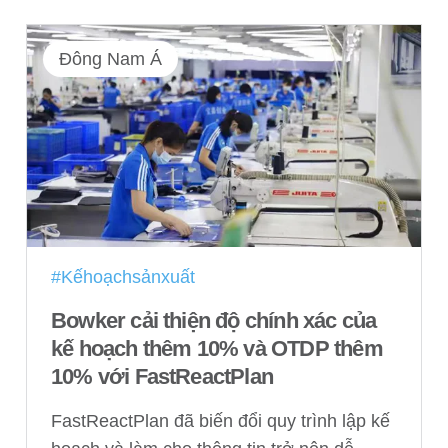
Đông Nam Á
#Kếhoạchsảnxuất
Bowker cải thiện độ chính xác của
kế hoạch thêm 10% và OTDP thêm
10% với FastReactPlan
FastReactPlan đã biến đổi quy trình lập kế